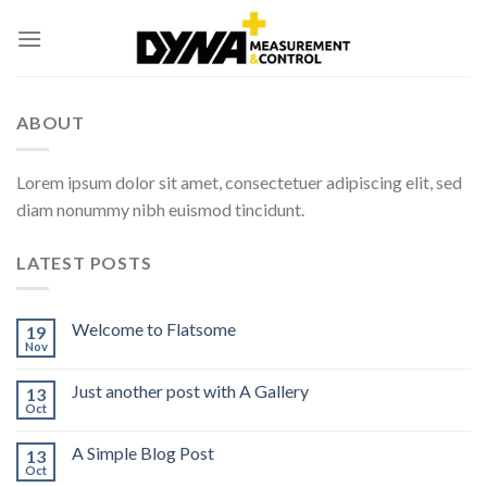
Skip
to
content
ABOUT
Lorem ipsum dolor sit amet, consectetuer adipiscing elit, sed
diam nonummy nibh euismod tincidunt.
LATEST POSTS
Welcome to Flatsome
19
Nov
Just another post with A Gallery
13
Oct
A Simple Blog Post
13
Oct